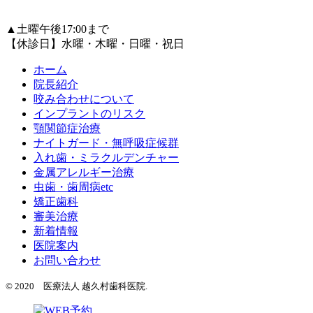
▲
土曜午後17:00まで
【休診日】水曜・木曜・日曜・祝日
ホーム
院長紹介
咬み合わせについて
インプラントのリスク
顎関節症治療
ナイトガード・無呼吸症候群
入れ歯・ミラクルデンチャー
金属アレルギー治療
虫歯・歯周病etc
矯正歯科
審美治療
新着情報
医院案内
お問い合わせ
© 2020 医療法人 越久村歯科医院.