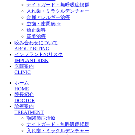
ナイトガード・無呼吸症候群
入れ歯・ミラクルデンチャー
金属アレルギー治療
虫歯・歯周病etc
矯正歯科
審美治療
咬み合わせについて
ABOUT BITING
インプラントのリスク
IMPLANT RISK
医院案内
CLINIC
ホーム
HOME
院長紹介
DOCTOR
診療案内
TREATMENT
顎関節症治療
ナイトガード・無呼吸症候群
入れ歯・ミラクルデンチャー