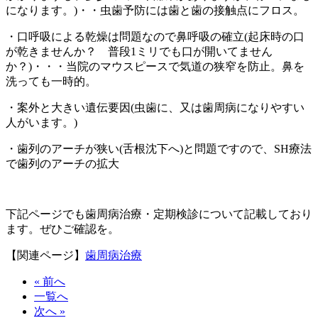
になります。)・・虫歯予防には歯と歯の接触点にフロス。
・口呼吸による乾燥は問題なので鼻呼吸の確立(起床時の口
が乾きませんか？ 普段1ミリでも口が開いてません
か？)・・・当院のマウスピースで気道の狭窄を防止。鼻を
洗っても一時的。
・案外と大きい遺伝要因(虫歯に、又は歯周病になりやすい
人がいます。)
・歯列のアーチが狭い(舌根沈下へ)と問題ですので、SH療法
で歯列のアーチの拡大
下記ページでも歯周病治療・定期検診について記載しており
ます。ぜひご確認を。
【関連ページ】
歯周病治療
« 前へ
一覧へ
次へ »