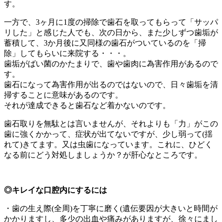
す。
一方で、3ヶ月に1度の掃除で歯石を取ってもらって「サッパ
リした」と感じた人でも、次の日から、また少しずつ歯垢が
蓄積して、3か月後に又同様の歯石がついているのを「掃
除」してもらいに来院する・・・。
歯垢がばい菌のかたまりで、歯や歯肉に為害作用があるので
す。
歯石になって為害作用が出るのではないので、日々歯垢を清
掃することに意味があるのです。
それが達成できると歯石など着かないのです。
歯石取りを無駄とは言いませんが、それよりも「力」がこの
歯に強くかかって、症状が出てないですが、少し弱って(揺
れて)きてます。又は虫歯になっています。これに、ひどく
なる前にどう対処しましょうか？が肝心なところです。
◎キレイな口腔内にするには
・歯の生え際(全周)を丁寧に磨く(遺伝要因が大きいと時間が
かかりますし、多少の出血や痛みがありますが、徐々にまし