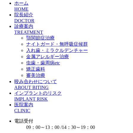
ホーム
HOME
院長紹介
DOCTOR
診療案内
TREATMENT
顎関節症治療
ナイトガード・無呼吸症候群
入れ歯・ミラクルデンチャー
金属アレルギー治療
虫歯・歯周病etc
矯正歯科
審美治療
咬み合わせについて
ABOUT BITING
インプラントのリスク
IMPLANT RISK
医院案内
CLINIC
電話受付
09：00～13：00 /14：30～19：00