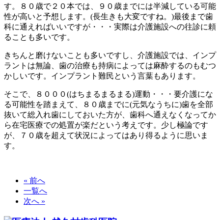
す。８０歳で２０本では、９０歳までには半減している可能
性が高いと予想します。(長生きも大変ですね。)最後まで歯
科に通えればいいですが・・・実際は介護施設への往診に頼
ることも多いです。
きちんと磨けないことも多いですし、介護施設では、インプ
ラントは無論、歯の治療も持病によっては麻酔するのもむつ
かしいです。インプラント難民という言葉もあります。
そこで、８０００(はちまるまるまる)運動・・・要介護にな
る可能性を踏まえて、８０歳までに(元気なうちに)歯を全部
抜いて総入れ歯にしておいた方が、歯科へ通えなくなってか
ら在宅医療での処置が楽だという考えです。少し極論です
が、７０歳を超えて状況によってはあり得るように思いま
す。
« 前へ
一覧へ
次へ »