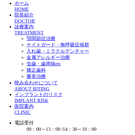
ホーム
HOME
院長紹介
DOCTOR
診療案内
TREATMENT
顎関節症治療
ナイトガード・無呼吸症候群
入れ歯・ミラクルデンチャー
金属アレルギー治療
虫歯・歯周病etc
矯正歯科
審美治療
咬み合わせについて
ABOUT BITING
インプラントのリスク
IMPLANT RISK
医院案内
CLINIC
電話受付
09：00～13：00 /14：30～19：00