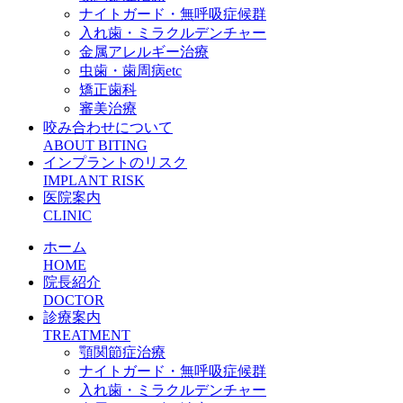
ナイトガード・無呼吸症候群
入れ歯・ミラクルデンチャー
金属アレルギー治療
虫歯・歯周病etc
矯正歯科
審美治療
咬み合わせについて
ABOUT BITING
インプラントのリスク
IMPLANT RISK
医院案内
CLINIC
ホーム
HOME
院長紹介
DOCTOR
診療案内
TREATMENT
顎関節症治療
ナイトガード・無呼吸症候群
入れ歯・ミラクルデンチャー