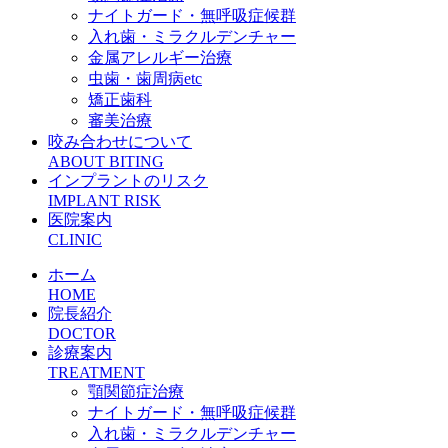
ナイトガード・無呼吸症候群
入れ歯・ミラクルデンチャー
金属アレルギー治療
虫歯・歯周病etc
矯正歯科
審美治療
咬み合わせについて
ABOUT BITING
インプラントのリスク
IMPLANT RISK
医院案内
CLINIC
ホーム
HOME
院長紹介
DOCTOR
診療案内
TREATMENT
顎関節症治療
ナイトガード・無呼吸症候群
入れ歯・ミラクルデンチャー